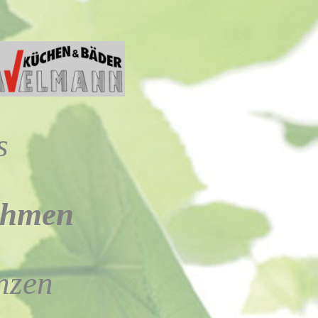
s
ehmen
nzen