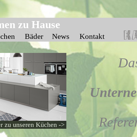
en zu Hause
chen
Bäder
News
Kontakt
Da
Untern
Refere
r zu unseren Küchen ->