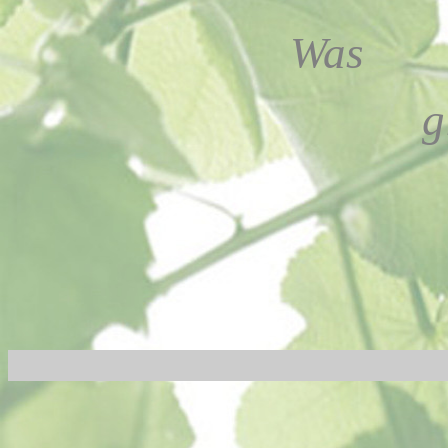
Was
g